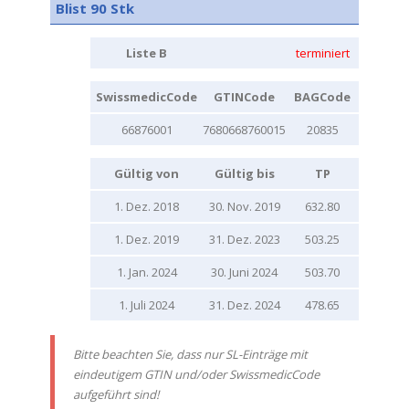
Blist 90 Stk
Liste B
terminiert
SwissmedicCode
GTINCode
BAGCode
66876001
7680668760015
20835
Gültig von
Gültig bis
TP
1. Dez. 2018
30. Nov. 2019
632.80
1. Dez. 2019
31. Dez. 2023
503.25
1. Jan. 2024
30. Juni 2024
503.70
1. Juli 2024
31. Dez. 2024
478.65
Bitte beachten Sie, dass nur SL-Einträge mit
eindeutigem GTIN und/oder SwissmedicCode
aufgeführt sind!