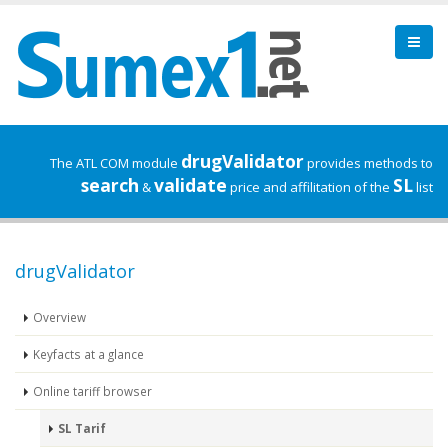
drugValidator
The ATL COM module
provides methods to
search
validate
SL
&
price and affilitation of the
list
drugValidator
Overview
Keyfacts at a glance
Online tariff browser
SL Tarif