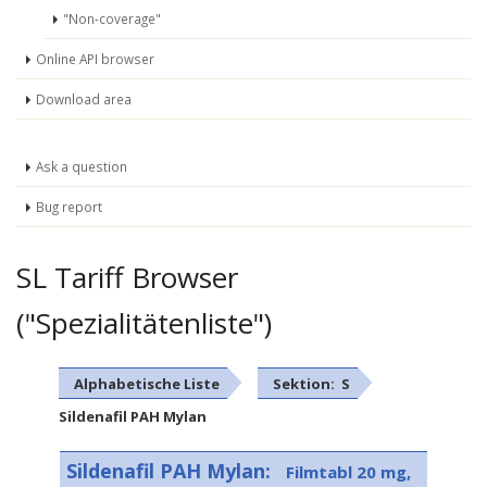
"Non-coverage"
Online API browser
Download area
Ask a question
Bug report
SL Tariff Browser
("Spezialitätenliste")
Alphabetische Liste
Sektion: S
Sildenafil PAH Mylan
Sildenafil PAH Mylan:
Filmtabl 20 mg,