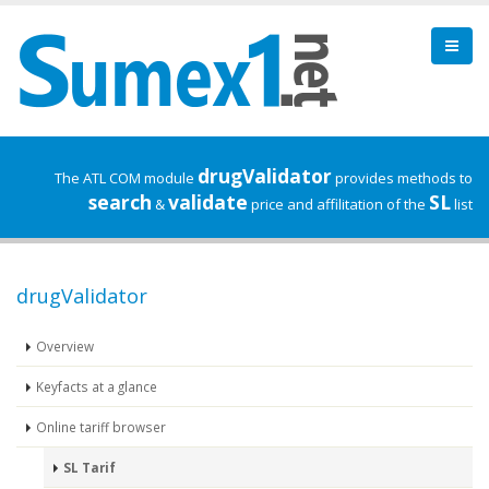
drugValidator
The ATL COM module
provides methods to
search
validate
SL
&
price and affilitation of the
list
drugValidator
Overview
Keyfacts at a glance
Online tariff browser
SL Tarif