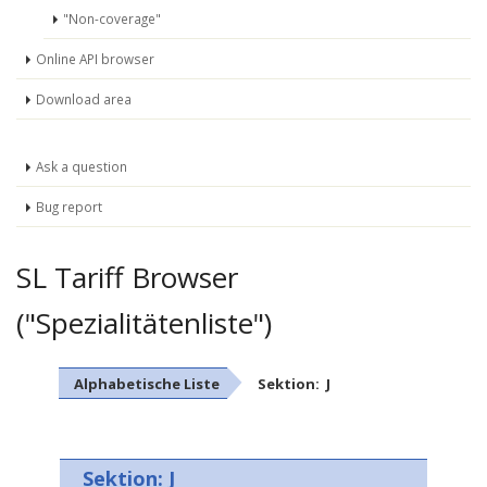
"Non-coverage"
Online API browser
Download area
Ask a question
Bug report
SL Tariff Browser
("Spezialitätenliste")
Alphabetische Liste
Sektion: J
Sektion: J