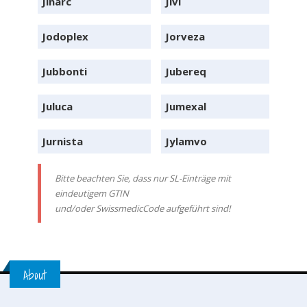
Jinarc
Jivi
Jodoplex
Jorveza
Jubbonti
Jubereq
Juluca
Jumexal
Jurnista
Jylamvo
Bitte beachten Sie, dass nur SL-Einträge mit
eindeutigem GTIN
und/oder SwissmedicCode aufgeführt sind!
About